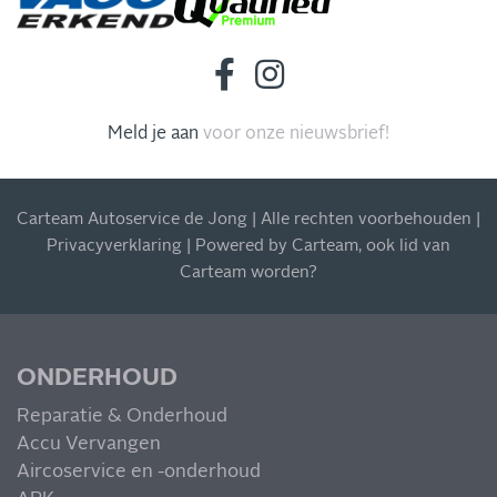
INSCHRIJVEN NIEUWSBRIEF
Meld je aan
voor onze nieuwsbrief!
Blijf op de hoogte van al onze acties, aanbiedingen en
meer!
Carteam Autoservice de Jong | Alle rechten voorbehouden |
Privacyverklaring
| Powered by
Carteam
, ook
lid van
Carteam worden
?
MIS NIETS
ONDERHOUD
Reparatie & Onderhoud
Accu Vervangen
Aircoservice en -onderhoud