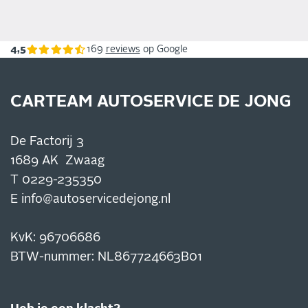
4,5
169
reviews
op Google
CARTEAM AUTOSERVICE DE JONG
De Factorij 3
1689 AK Zwaag
T
0229-235350
E
info@autoservicedejong.nl
KvK: 96706686
BTW-nummer: NL867724663B01