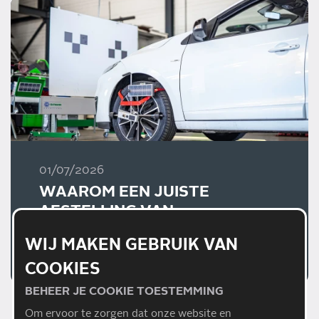
01/07/2026
WAAROM EEN JUISTE
AFSTELLING VAN
RIJHULPSYSTEMEN
WIJ MAKEN GEBRUIK VAN
BELANGRIJK IS
Lees meer
COOKIES
BEHEER JE COOKIE TOESTEMMING
Om ervoor te zorgen dat onze website en