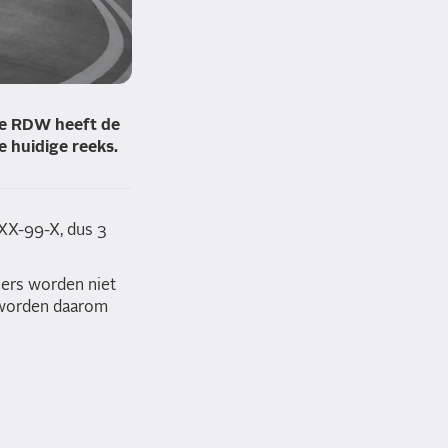
 De RDW heeft de
e huidige reeks.
XX-99-X, dus 3
nkers worden niet
n worden daarom