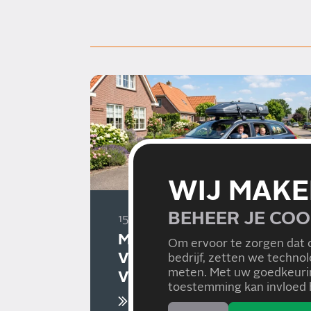
WIJ MAKE
BEHEER JE COO
15/07/2026
MET DE AUTO OP
Om ervoor te zorgen dat 
VAKANTIE? VOORKOM
bedrijf, zetten we techno
meten. Met uw goedkeurin
VERRASSINGEN!
toestemming kan invloed h
Lees meer