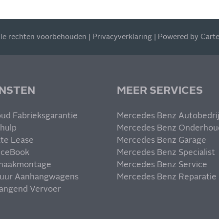
lle rechten voorbehouden |
Privacyverklaring
| Powered by
Cart
ENSTEN
MEER SERVICES
ud Fabrieksgarantie
Mercedes Benz Autobedrij
hulp
Mercedes Benz Onderhou
ate Lease
Mercedes Benz Garage
iceBook
Mercedes Benz Specialist
haakmontage
Mercedes Benz Service
uur Aanhangwagens
Mercedes Benz Reparatie
angend Vervoer