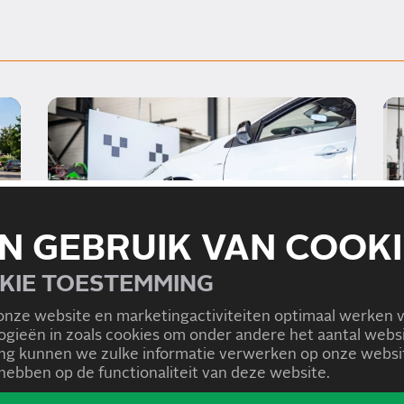
N GEBRUIK VAN COOKI
KIE TOESTEMMING
01/07/2026
WAAROM EEN JUISTE
onze website en marketingactiviteiten optimaal werken 
AFSTELLING VAN
logieën in zoals cookies om onder andere het aantal we
g kunnen we zulke informatie verwerken op onze websit
RIJHULPSYSTEMEN
ebben op de functionaliteit van deze website.
BELANGRIJK IS
Lees meer