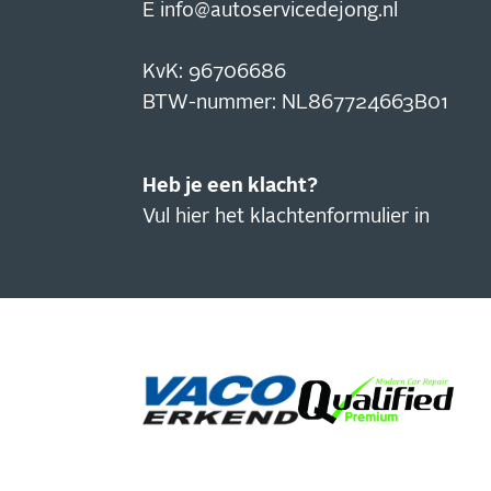
E
info@autoservicedejong.nl
KvK: 96706686
BTW-nummer: NL867724663B01
Heb je een klacht?
Vul hier het klachtenformulier in
IN
NI
Blijf
actie