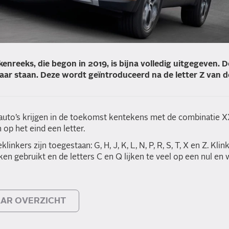
enreeks, die begon in 2019, is bijna volledig uitgegeven.
laar staan. Deze wordt geïntroduceerd na de letter Z van d
uto’s krijgen in de toekomst kentekens met de combinatie X
en op het eind een letter.
nkers zijn toegestaan: G, H, J, K, L, N, P, R, S, T, X en Z. Kli
ken gebruikt en de letters C en Q lijken te veel op een nul e
AR OVERZICHT