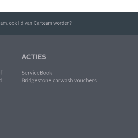
eam
, ook
lid van Carteam worden
?
ACTIES
f
ServiceBook
d
Bridgestone carwash vouchers