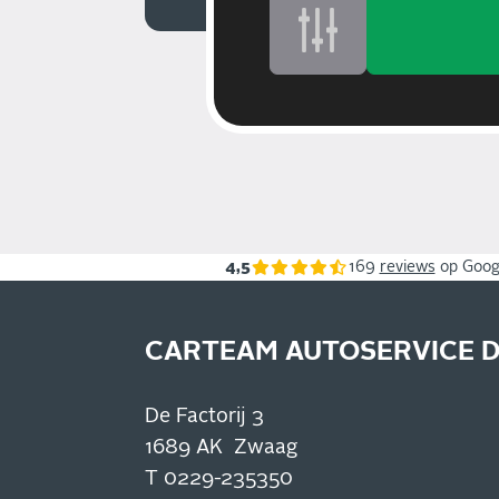
4,5
169
reviews
op Goog
CARTEAM AUTOSERVICE 
De Factorij 3
1689 AK Zwaag
T
0229-235350