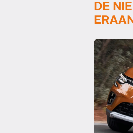
DE NI
ERAA