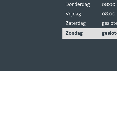
Donderdag
08:00
Vrijdag
08:00
Zaterdag
geslot
Zondag
geslot
SCHRIJVEN
EUWSBRIEF
 op de hoogte van al onze
s, aanbiedingen en meer!