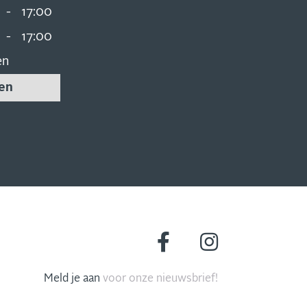
-
17:00
-
17:00
en
en
Meld je aan
voor onze nieuwsbrief!
MIS NIETS