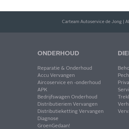
Carteam Autoservice de Jong | A
ONDERHOUD
DI
Reparatie & Onderhoud
Beho
Accu Vervangen
Pech
Aircoservice en -onderhoud
Priv
APK
Serv
Bedrijfswagen Onderhoud
Trek
Distributieriem Vervangen
Verh
Distributieketting Vervangen
Verv
Diagnose
GroenGedaan!