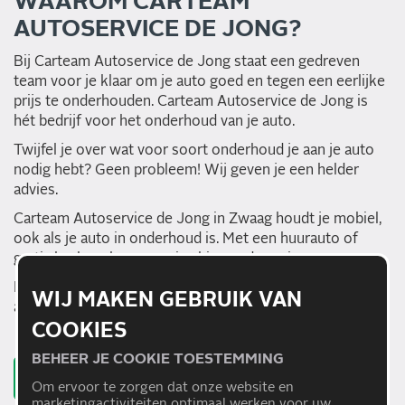
WAAROM CARTEAM
AUTOSERVICE DE JONG?
Bij Carteam Autoservice de Jong staat een gedreven
team voor je klaar om je auto goed en tegen een eerlijke
prijs te onderhouden. Carteam Autoservice de Jong is
hét bedrijf voor het onderhoud van je auto.
Twijfel je over wat voor soort onderhoud je aan je auto
nodig hebt? Geen probleem! Wij geven je een helder
advies.
Carteam Autoservice de Jong in Zwaag houdt je mobiel,
ook als je auto in onderhoud is. Met een huurauto of
gratis haal- en brengservice binnen de regio.
Is vervanging van onderdelen nodig? Dan gebruiken we
WIJ MAKEN GEBRUIK VAN
alleen onderdelen van A-kwaliteit.
COOKIES
BEHEER JE COOKIE TOESTEMMING
CONTACT OPNEMEN
Om ervoor te zorgen dat onze website en
marketingactiviteiten optimaal werken voor uw