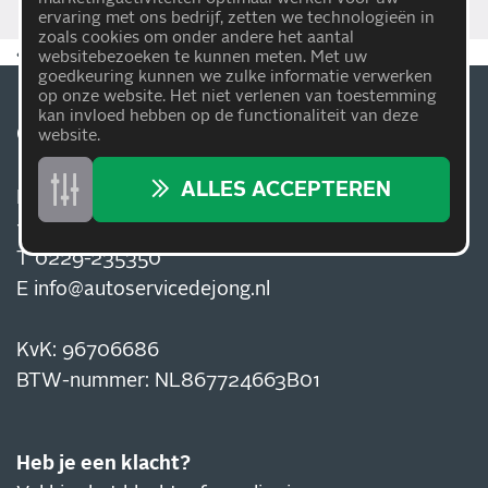
ervaring met ons bedrijf, zetten we technologieën in
zoals cookies om onder andere het aantal
4,5
169
reviews
op Google
websitebezoeken te kunnen meten. Met uw
goedkeuring kunnen we zulke informatie verwerken
op onze website. Het niet verlenen van toestemming
kan invloed hebben op de functionaliteit van deze
CARTEAM AUTOSERVICE DE JONG
website.
ALLES ACCEPTEREN
De Factorij 3
1689 AK Zwaag
T
0229-235350
E
info@autoservicedejong.nl
KvK: 96706686
BTW-nummer: NL867724663B01
Heb je een klacht?