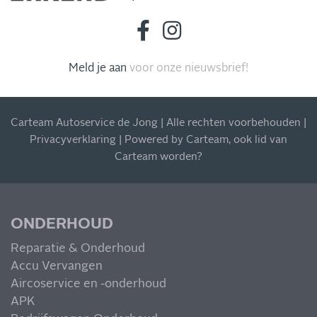
INSCHRIJVEN NIEUWSBRIEF
Meld je aan
voor onze nieuwsbrief!
Blijf op de hoogte van al onze acties, aanbiedingen en
meer!
Carteam Autoservice de Jong | Alle rechten voorbehouden |
Privacyverklaring
| Powered by
Carteam
, ook
lid van
Carteam worden
?
MIS NIETS
ONDERHOUD
Reparatie & Onderhoud
Accu Vervangen
Aircoservice en -onderhoud
APK